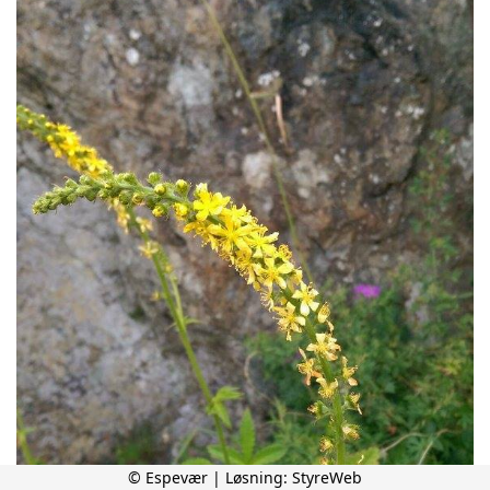
© Espevær | Løsning:
StyreWeb