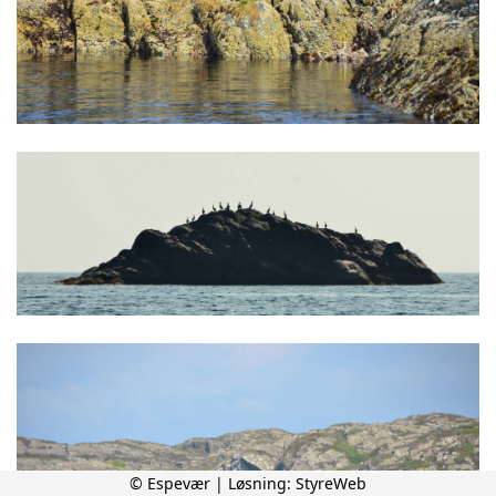
© Espevær | Løsning:
StyreWeb